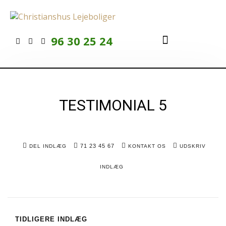
96 30 25 24
Ledige lejligheder
At bo til leje
For beboere
TESTIMONIAL 5
71 23 45 67
DEL INDLÆG
KONTAKT OS
UDSKRIV
INDLÆG
TIDLIGERE INDLÆG