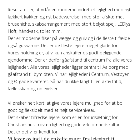
Resultatet er, at vi får en moderne indrettet lejlighed med nyt
lækkert køkken og nyt badeværelser med stor afskærmet
bruseniche, skabsarrangement med stort belyst spejl, LEDlys
i loft, håndvask, toilet m.m.
Der er moderne fliser på vægge og gulv og i de fleste tilfælde
også gulvvarme. Det er de fleste lejere meget glade for.
Vores holdning er, at vi kun anskaffer os godt beliggende
ejendomme. Der er derfor gåafstand til centrum fra alle vores
lejligheder. Alle vores lejligheder ligger centralt i Aalborg med
gåafstand til bymidten. Vi har lejligheder i Centrum, Vestbyen
og Ø-gade kvarteret. Så har du ikke langt til en aktiv fritid,
fællesskab og oplevelser.
Vi ønsker helt kort, at give vores lejere mulighed for at bo
godt og fleksibelt med et højt serviceniveau.
Det skaber tilfredse lejere, som er en forudsætning for
Christianshus’ troværdighed og gode virksomhedskultur.
Det er det vi er kendt for.
Vi lever os ind i de enkelte sager fra lejestart til