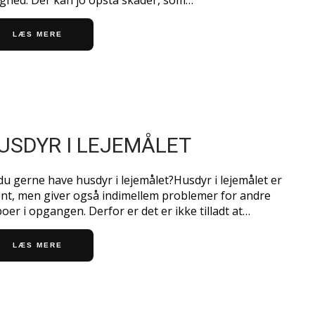
lighed. Der kan jo opstå skader, som…
LÆS MERE
USDYR I LEJEMÅLET
 du gerne have husdyr i lejemålet?Husdyr i lejemålet er
nt, men giver også indimellem problemer for andre
oer i opgangen. Derfor er det er ikke tilladt at…
LÆS MERE