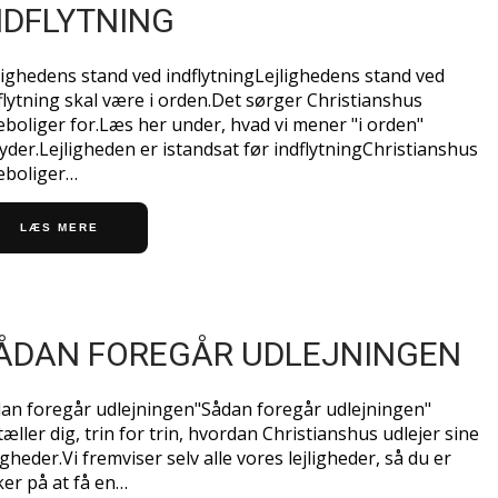
NDFLYTNING
lighedens stand ved indflytningLejlighedens stand ved
flytning skal være i orden.Det sørger Christianshus
eboliger for.Læs her under, hvad vi mener "i orden"
yder.Lejligheden er istandsat før indflytningChristianshus
eboliger…
LÆS MERE
ÅDAN FOREGÅR UDLEJNINGEN
an foregår udlejningen"Sådan foregår udlejningen"
tæller dig, trin for trin, hvordan Christianshus udlejer sine
ligheder.Vi fremviser selv alle vores lejligheder, så du er
ker på at få en…