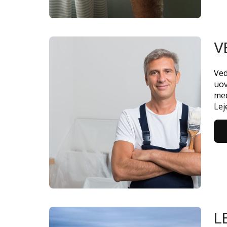
V
Ved
uov
med
Lej
L