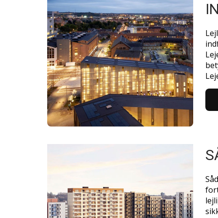
I
Lej
ind
Lej
bet
Lej
S
Såd
for
lej
sik