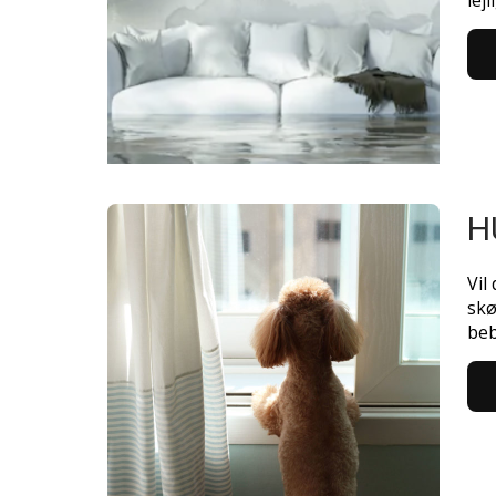
lej
H
Vil
skø
beb