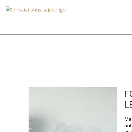
F
L
Man
anb